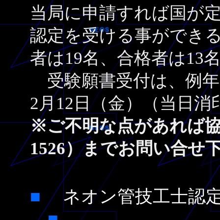
当局に申請すれば国が
認定を受ける事ができる
者は19名、合格者は13
受験願書受付は、例年よ
2月12日（金）（当日
※ご不明な点があれば協会事務
1526）までお問い合せ
■
ネオン管技工士認
■