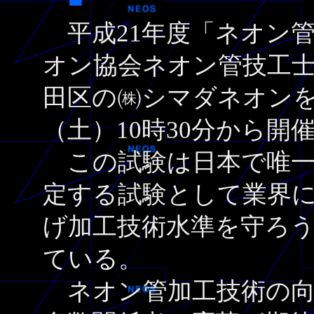
平成21年度「ネオン
オン協会ネオン管技工
田区の㈱シマダネオンを
（土）10時30分から開
この試験は日本で唯一
定する試験として業界
げ加工技術水準を守ろ
ている。
ネオン管加工技術の向