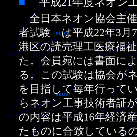
■
平成21年度ネオ
全日本ネオン協会主催
者試験」は平成22年3月
港区の読売理工医療福祉
た。会員宛には書面に
る。この試験は協会が
を目指して毎年行って
らネオン工事技術者証
の内容は平成16年経済産
たものに合致している