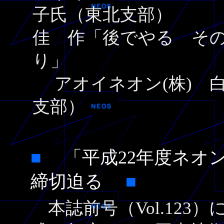
子氏（東北支部）
佳 作「後でやる そ
り」
アオイネオン(株) 白
支部）
■
「平成22年度ネオ
締切迫る
■
本誌前号（Vol.123