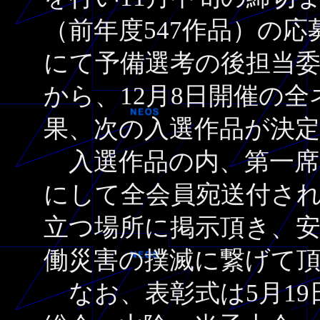
（前年度547作品）の
にて予備選考の後担当委
から、12月8日開催の
果、次の入選作品が決
入選作品の内、第一席
にして全会員宛送付さ
立つ場所に掲示頂き、
働災害の撲滅に繋げて
なお、表彰式は5月19