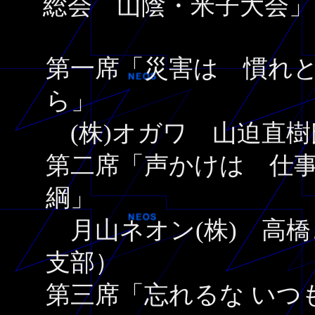
総会 山陰・米子大会
第一席「災害は 慣れ
ら」
(株)オガワ 山迫直樹
第二席「声かけは 仕
綱」
月山ネオン(株) 高橋
支部）
第三席「忘れるな いつ