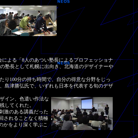
会による「8人のあつい塾長によるプロフェッショナ
れの塾の塾長として札幌に出向き、北海道のデザイナーや
り100分の持ち時間で、自分の得意な分野をじっ
、島津勝弘氏で、いずれも日本を代表する旬のデザ
ザイン、色遣い作法な
を残してくれた。
い刺激のある講義だった
り回されることなく積極
なのかをより深く学ぶこ