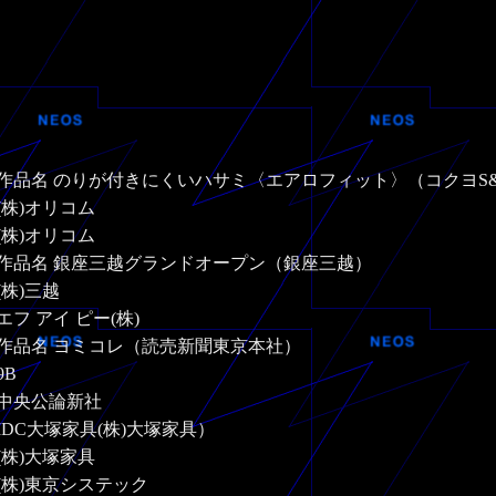
作品名 のりが付きにくいハサミ〈エアロフィット〉（コクヨS&T
(株)オリコム
(株)オリコム
作品名 銀座三越グランドオープン（銀座三越）
(株)三越
エフ アイ ピー(株)
作品名 ヨミコレ（読売新聞東京本社）
9B
中央公論新社
IDC大塚家具(株)大塚家具）
(株)大塚家具
(株)東京システック