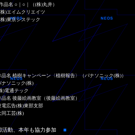
作品名 ○｜○｜（(株)丸井）
(株)エイムクリエイツ
(株)東京システック
作品名 植樹キャンペーン〈植樹報告〉（パナソニック(株)）
パナソニック(株)
(株)電通テック
作品名 後藤絵画教室（後藤絵画教室）
東電広告(株)東部支部
大同工芸(株)
除却活動、本年も協力参加
■