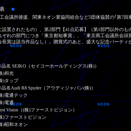
品発表
■
会議所後援、関東ネオン業協同組合など5団体協賛の｢第7回東
設置されたもの）、第2部門【41点応募】（第1部門以外のも
それぞれの部門につき「東京都知事賞」、「東京商工会議所会頭
会長賞は該当作品なし）。贈賞式のあと、盛大な記念パーティ
作品名 SEIKO（セイコーホールディングス(株)）
(株)和光
(株)タップ
品名Audi R8 Spyder（アウディジャパン(株)）
(株)電通テック
(株)電通
irst Vision（(株)ファーストビジョン）
(株)ファーストビジョン
(株)昭和ネオン