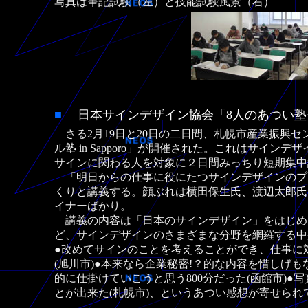
写真は筆記試験（左）と技能試験風景（右）
■
日本サインデザイン協会「8人のあつい
さる2月19日と20日の二日間、札幌市産業振興
ル塾 in Sapporo」が開催された。これはサ
サインに関わる人を対象に２日間みっちり短期集中
「明日からの仕事に役にたつサインデザインのプロ
くりと講義する。顔ぶれは横田保生氏、渡辺太郎氏
イナーばかり。
講義の内容は「日本のサインデザイン」をはじめ
ど、サインデザインのさまざまな分野を網羅する中
●改めてサインのことを考えることができ、仕事に
(旭川市)●本来なら企業秘密!？的な内容を惜しげ
的に仕掛けていこうと思う800分だった(函館市)
とが出来た(札幌市)、というあつい感想が寄せられ