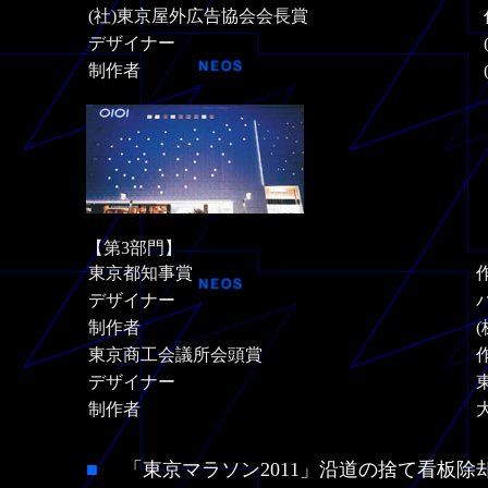
(社)東京屋外広告協会会長賞
デザイナー
制作者
【第3部門】
東京都知事賞
デザイナー
制作者
東京商工会議所会頭賞
デザイナー
制作者
■
「東京マラソン2011」沿道の捨て看板