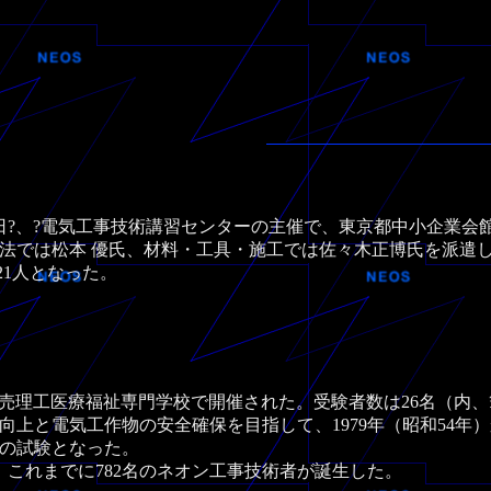
日?、?電気工事技術講習センターの主催で、東京都中小企業会
法では松本 優氏、材料・工具・施工では佐々木正博氏を派遣
21人となった。
読売理工医療福祉専門学校で開催された。受験者数は26名（内
上と電気工作物の安全確保を目指して、1979年（昭和54年
目の試験となった。
これまでに782名のネオン工事技術者が誕生した。