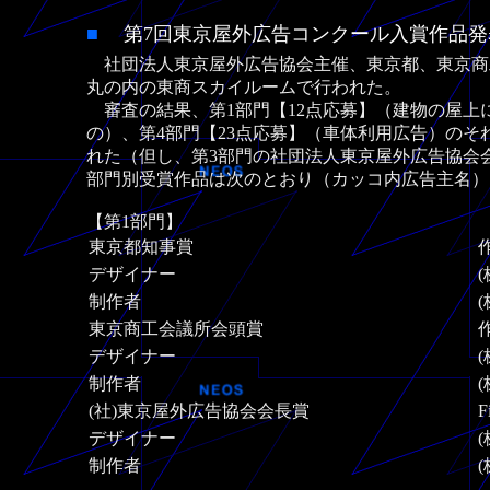
■
第7回東京屋外広告コンクール入賞作
社団法人東京屋外広告協会主催、東京都、東京商工
丸の内の東商スカイルームで行われた。
審査の結果、第1部門【12点応募】（建物の屋上に
の）、第4部門【23点応募】（車体利用広告）の
れた（但し、第3部門の社団法人東京屋外広告協会
部門別受賞作品は次のとおり（カッコ内広告主名）
【第1部門】
東京都知事賞
デザイナー
制作者
東京商工会議所会頭賞
作
デザイナー
制作者
(社)東京屋外広告協会会長賞
F
デザイナー
制作者