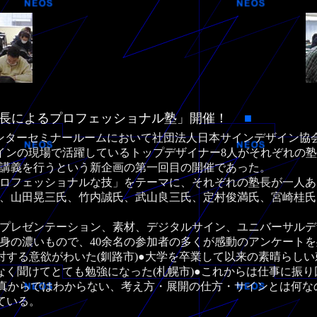
塾長によるプロフェッショナル塾」開催！
■
センターセミナールームにおいて社団法人日本サインデザイン協
インデザインの現場で活躍しているトップデザイナー8人がそれぞ
講義を行うという新企画の第一回目の開催であった。
フェッショナルな技」をテーマに、それぞれの塾長が一人あた
、山田晃三氏、竹内誠氏、武山良三氏、定村俊満氏、宮崎桂氏
プレゼンテーション、素材、デジタルサイン、ユニバーサルデ
身の濃いもので、40余名の参加者の多くが感動のアンケート
対する意欲がわいた(釧路市)●大学を卒業して以来の素晴らし
もなく聞けてとても勉強になった(札幌市)●これからは仕事に振
●写真からではわからない、考え方・展開の仕方・サインとは何
ている。