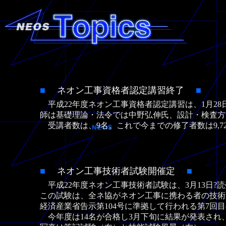
■
ネオン工事資格者認定講習終了
■
平成22年度ネオン工事資格者認定講習は、1月28
師は基礎理論・法令では中野弘伸氏、設計・検査方
受講者数は、9名。これで今までの修了者数は9,7
■
ネオン工事技術者試験開催定
■
平成22年度ネオン工事技術者試験は、3月13日?
この試験は、全ネ協がネオン工事に携わる者の技術向
経済産業省告示第104号に準拠して行われる第7回
今年度は14名が合格し3月下旬に結果が発表され、