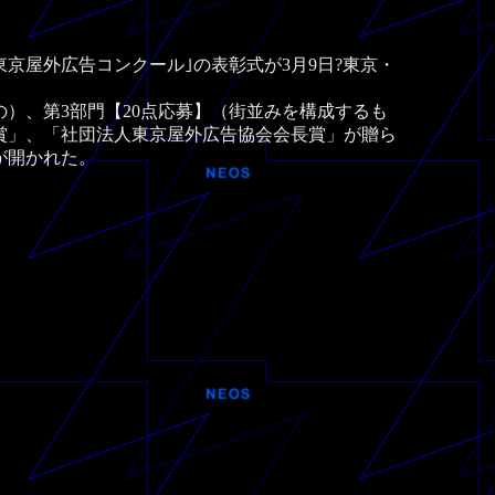
京屋外広告コンクール｣の表彰式が3月9日?東京・
の）、第3部門【20点応募】（街並みを構成するも
賞」、「社団法人東京屋外広告協会会長賞」が贈ら
が開かれた。