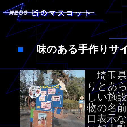
■
味のある手作り
埼玉県
りとあ
しい施設
物の名前
口表示