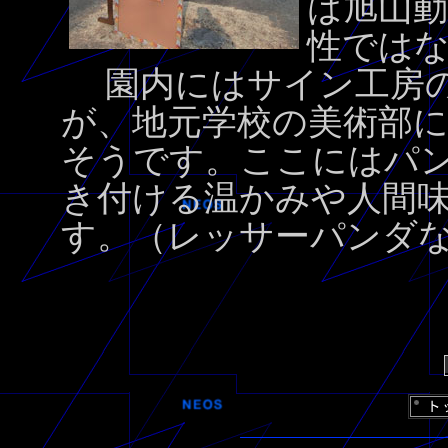
は旭山
性では
園内にはサイン工房の
が、地元学校の美術部
そうです。ここにはパ
き付ける温かみや人間
す。（レッサーパンダ