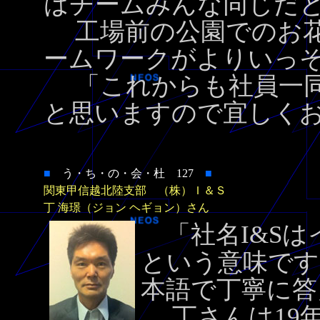
はチームみんな同じだ
工場前の公園でのお花
ームワークがよりいっ
「これからも社員一同
と思いますので宜しく
■
う・ち・の・会・杜 127
■
関東甲信越北陸支部 （株）Ｉ＆Ｓ
丁 海璟（ジョン ヘギョン）さん
「社名I&S
という意味です
本語で丁寧に答
丁さんは19年