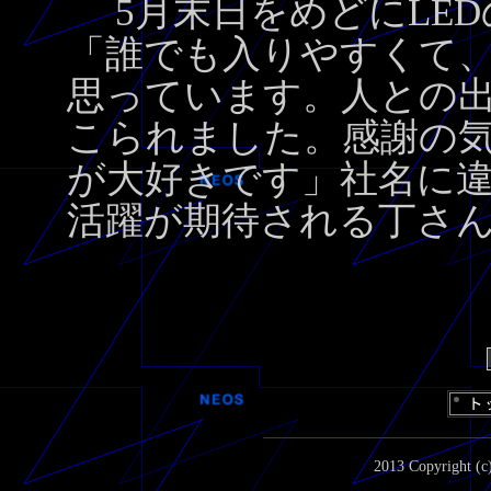
5月末日をめどにLED
「誰でも入りやすくて
思っています。人との
こられました。感謝の
が大好きです」社名に
活躍が期待される丁さ
2013 Copyright (c