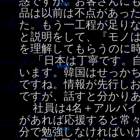
惑ですが、お客さんに
品は以前は不点があっ
た。もう一工程が足り
と説明をして、『モノ
を理解してもらうのに
「日本は丁寧です。自
います。韓国はせっか
ですね。情報が先行し
ですが、話すと分かり
社員は4名＋アルバイ
があれば応援すると常
分で勉強しなければい