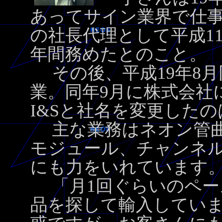
あってサイン業界で仕事
の社長代理として平成1
年間務めたとのこと。
その後、平成19年8月
業。同年9月に株式会社
I&Sと社名を変更したの
主な業務はネオン管曲げ
モジュール、チャンネル
にも力をいれています
「月1回ぐらいのペー
品を探して輸入してい