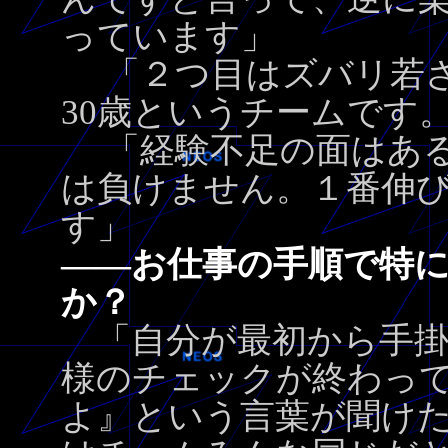
っています」
「２つ目はズバリ若さ
30歳というチームです
「経験不足の面はある
は負けません。１番伸
す」
――お仕事の手順で特
か？
「自分が最初から手掛
様のチェックが終わっ
よ』という言葉が聞け