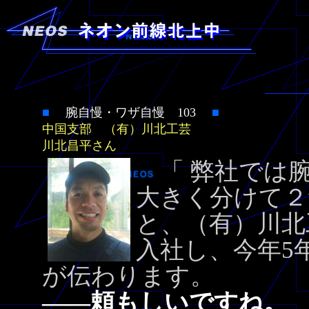
■
腕自慢・ワザ自慢 103
■
中国支部 （有）川北工芸
川北昌平さん
「 弊社では腕
大きく分けて２
と、（有）川北
入社し、今年5
が伝わります。
――頼もしいですね。