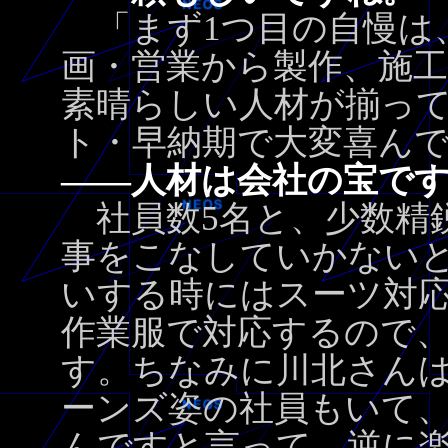
「まず1つ目の自慢は
画・営業から製作、施
素晴らしい人材が揃っ
ト・早納期で大変喜ん
――人材は会社の宝で
社員数5名と、少数精
事をこなしていかない
いする時にはスーツ対
作業服で対応するので
す。ちなみに川北さん
ーンズ姿の社員もいて
んですと言って、逆に