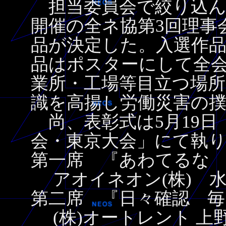
担当委員会で絞り込んだ
開催の全ネ協第3回理事
品が決定した。入選作
品はポスターにして全
業所・工場等目立つ場
識を高揚し労働災害の
尚、表彰式は5月19日
会・東京大会」にて執
第一席 『あわてるな
アオイネオン(株) 水
第二席 『日々確認 毎
(株)オートレント 上