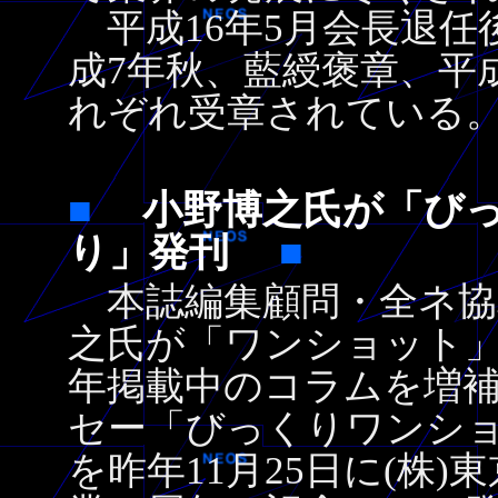
平成16年5月会長退任
成7年秋、藍綬褒章、平
れぞれ受章されている
■
小野博之氏が「びっ
り」発刊
■
本誌編集顧問・全ネ協
之氏が「ワンショット
年掲載中のコラムを増
セー「びっくりワンシ
を昨年11月25日に(株