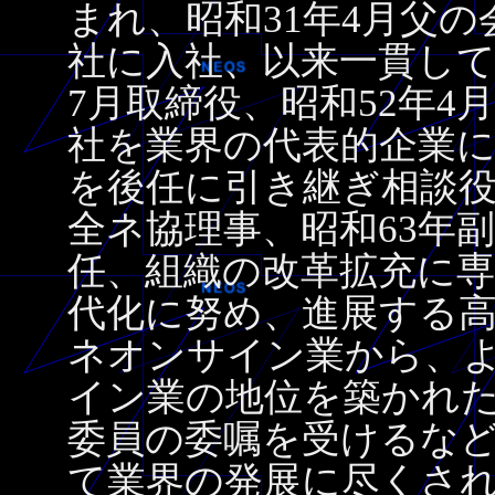
まれ、昭和31年4月父
社に入社、以来一貫して
7月取締役、昭和52年
社を業界の代表的企業に
を後任に引き継ぎ相談役
全ネ協理事、昭和63年
任、組織の改革拡充に
代化に努め、進展する
ネオンサイン業から、
イン業の地位を築かれ
委員の委嘱を受けるな
て業界の発展に尽くさ