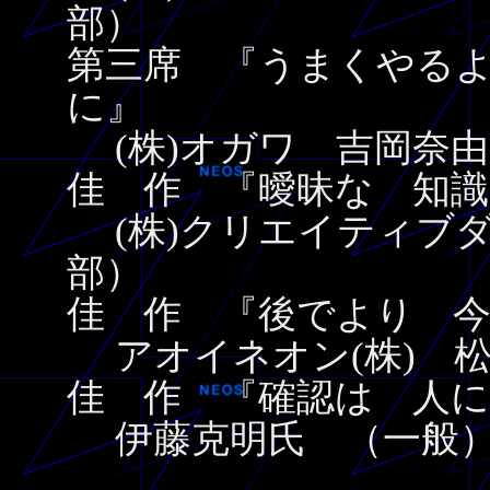
部）
第三席 『うまくやるよ
に』
(株)オガワ 吉岡奈由
佳 作 『曖昧な 知識
(株)クリエイティブダ
部）
佳 作 『後でより 
アオイネオン(株) 松
佳 作 『確認は 人
伊藤克明氏 （一般