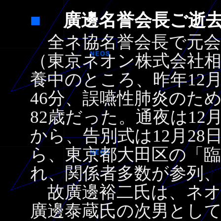
■
廣邊名誉会長ご
全ネ協名誉会長で元会
（東京ネオン株式会社相
養中のところ、昨年12月
46分、誤嚥性肺炎のた
82歳だった。通夜は12
から、告別式は12月28
ら、東京都大田区の「
れ、関係者多数が参列
故廣邊裕二氏は、ネオ
廣邊泰蔵氏の次男として