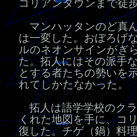
コリアンタウンまで徒
マンハッタンのど真ん
は一変した。おぼろげ
ルのネオンサインがぎ
た。拓人にはその派手
とする者たちの勢いを
れてしかたなかった。
拓人は語学学校のクラ
くれた地図を手に、コ
復した。チゲ（鍋）料