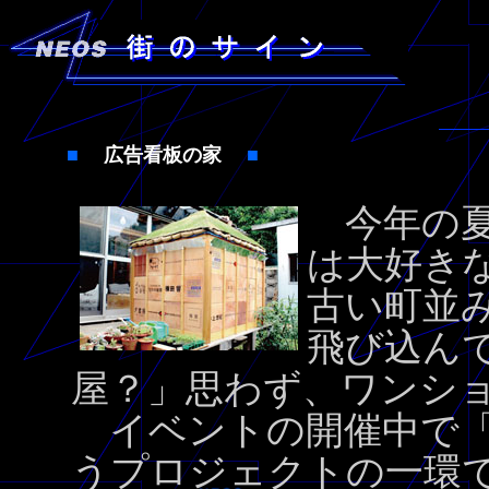
■
広告看板の家
■
今年の夏
は大好き
古い町並
飛び込ん
屋？」思わず、ワンシ
イベントの開催中で「
うプロジェクトの一環