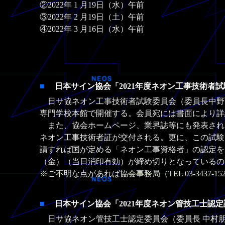
②2022年 1 月19日（水）午前
③2022年 2 月19日（土）午前
④2022年 3 月16日（水）午前
■
日本サイン協会「2021年度ネオン工事技術者
日サ協ネオン工事技術者試験委員会（委員長中野弘伸
専門学校本館で開催する。会員宛には書面により詳
また、協会ホームページ、業界誌等にも発表され
ネオン工事技術者証が交付される。更に、この試験
請すれば国が定める「ネオン工事資格者」の認定を受け
（金）（当日消印有効）が締め切りとなっているの
※ご不明な点があれば協会事務局（TEL 03-3437-
■
日本サイン協会「2021年度ネオン管技工士認
日サ協ネオン管技工士認定委員会（委員長 中村朋生