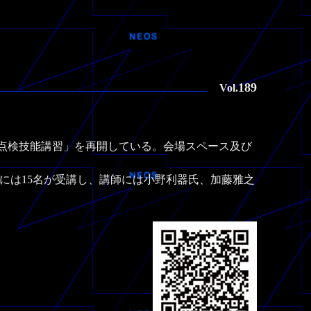
189
Vol.
点検技能講習」を再開している。会場スペース及び
）には15名が受講し、講師には小野利器氏、加藤雅之