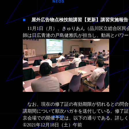
■
屋外広告物点検技能講習【更新】講習実施報
11月1日（月）、きゅりあん（品川区立総合区民
師は日広青連の戸島健雅氏が担当し、動画とパワー
なお、現在の修了証の有効期限が切れるとの問合
講期間について順次ハガキを送付している。修了証
京会場での開催予定は、以下の通りである。詳しく
①2021年12月18日（土）午前