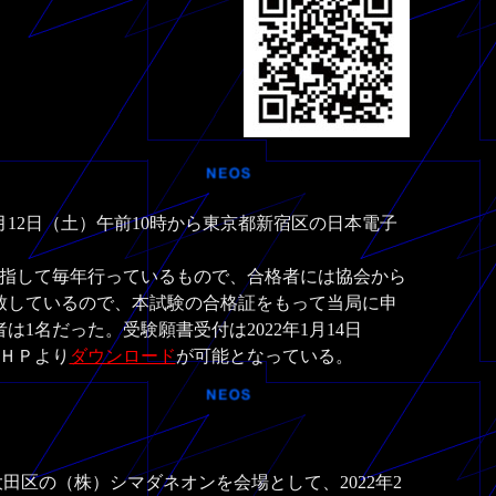
月12日（土）午前10時から東京都新宿区の日本電子
指して毎年行っているもので、合格者には協会から
合致しているので、本試験の合格証をもって当局に申
1名だった。受験願書受付は2022年1月14日
ＨＰより
ダウンロード
が可能となっている。
区の（株）シマダネオンを会場として、2022年2