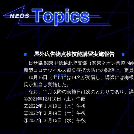
■
屋外広告物点検技能講習実施報告
■
日サ協 関東甲信越北陸支部（関東ネオン業協同組
新型コロナウイルス感染症拡大防止の関係上、定員
10月16日（土）には14名が受講し、講師には梅
氏が担当し実施した。
なお、12月以降の実施日は次のとおりであり、詳
①2021年12月18日（土）午後
②2022年 1 月19日（水）午後
③2022年 2 月19日（土）午後
④2022年 3 月16日（水）午後