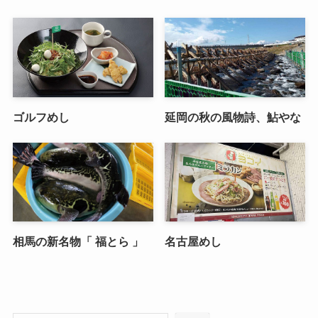
ゴルフめし
延岡の秋の風物詩、鮎やな
相馬の新名物「 福とら 」
名古屋めし