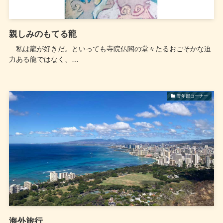
親しみのもてる龍
私は龍が好きだ。といっても寺院仏閣の堂々たるおごそかな迫
力ある龍ではなく、…
青年部コーナー
海外旅行