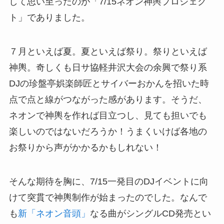
して思い至ったのが「7/15ネオン神輿プロジェク
ト」でありました。
７月といえば夏。夏といえば祭り。祭りといえば
神輿。奇しくも日サ協軽井沢大会の余興で祭り系
DJの珍盤亭娯楽師匠とサイバーおかんを招いた時
点で点と線がつながった感があります。そうだ、
ネオンで神輿を作れば目立つし、見ても担いでも
楽しいのではないだろうか！うまくいけば各地の
お祭りから声がかかるかもしれない！
そんな期待を胸に、7/15一発目のDJイベントに向
けて突貫で神輿制作が始まったのでした。なんで
も
新「ネオン音頭」
なる曲がシングルCD発売とい