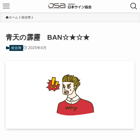
ホーム
発信簿
青天の霹靂 BAN☆★☆★
2025年4月
発信簿