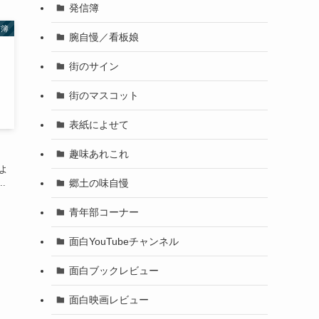
発信簿
信簿
腕自慢／看板娘
街のサイン
街のマスコット
表紙によせて
趣味あれこれ
もよ
郷土の味自慢
.
青年部コーナー
面白YouTubeチャンネル
面白ブックレビュー
面白映画レビュー