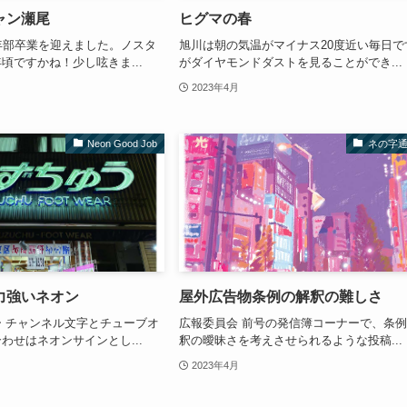
ャン瀬尾
ヒグマの春
年部卒業を迎えました。ノスタ
旭川は朝の気温がマイナス20度近い毎日で
頃ですかね！少し呟きま...
がダイヤモンドダストを見ることができ...
2023年4月
Neon Good Job
ネの字
力強いネオン
屋外広告物条例の解釈の難しさ
 チャンネル文字とチューブオ
広報委員会 前号の発信簿コーナーで、条
わせはネオンサインとし...
釈の曖昧さを考えさせられるような投稿...
2023年4月