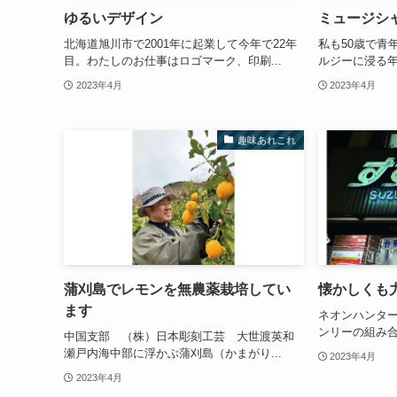
ゆるいデザイン
ミュージシ
北海道旭川市で2001年に起業して今年で22年
私も50歳で青
目。わたしのお仕事はロゴマーク、印刷...
ルジーに浸る年
2023年4月
2023年4月
趣味あれこれ
蒲刈島でレモンを無農薬栽培してい
懐かしくも
ます
ネオンハンター
ンリーの組み合
中国支部 （株）日本彫刻工芸 大世渡英和
瀬戸内海中部に浮かぶ蒲刈島（かまがり...
2023年4月
2023年4月