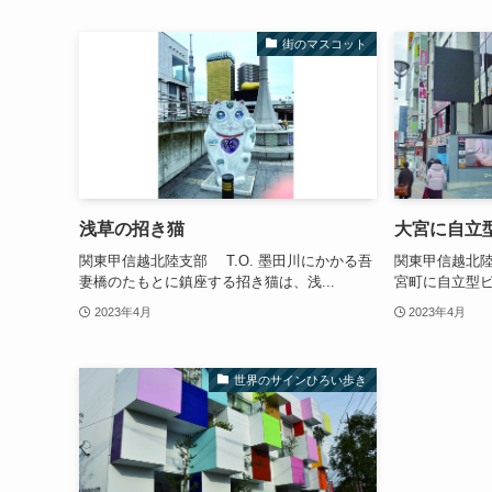
街のマスコット
浅草の招き猫
大宮に自立
関東甲信越北陸支部 T.O. 墨田川にかかる吾
関東甲信越北陸
妻橋のたもとに鎮座する招き猫は、浅...
宮町に自立型ビ
2023年4月
2023年4月
世界のサインひろい歩き