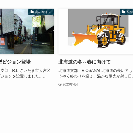
街のサイン
発
型ビジョン登場
北海道の冬～春に向けて
支部 R.I. さいたま市大宮区
北海道支部 R.OSANAI 北海道の長い冬
ジョンを設置しました。...
うやく終わりを迎え、温かな陽光が射し日..
2023年4月